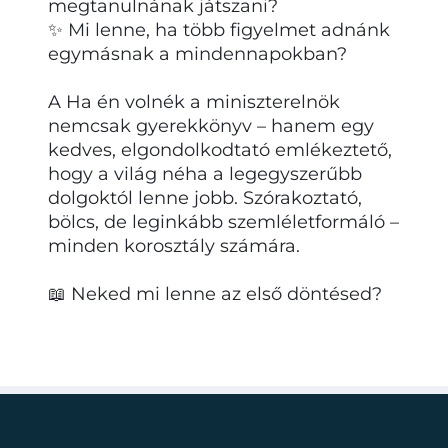
megtanulnának játszani?
✨ Mi lenne, ha több figyelmet adnánk
egymásnak a mindennapokban?
A Ha én volnék a miniszterelnök
nemcsak gyerekkönyv – hanem egy
kedves, elgondolkodtató emlékeztető,
hogy a világ néha a legegyszerűbb
dolgoktól lenne jobb. Szórakoztató,
bölcs, de leginkább szemléletformáló –
minden korosztály számára.
📖 Neked mi lenne az első döntésed?