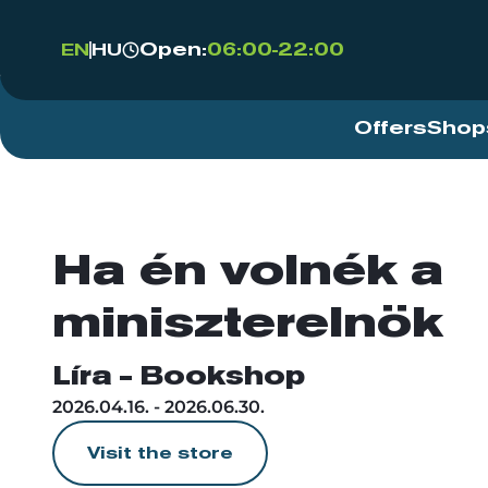
Open:
06:00-22:00
EN
HU
Offers
Shop
Ha én volnék a
miniszterelnök
Líra - Bookshop
2026.04.16. - 2026.06.30.
Visit the store