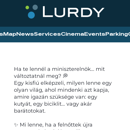
s
Map
News
Services
Cinema
Events
Parking
Ha te lennél a miniszterelnök… mit
változtatnál meg? 💭
Egy kisfiú elképzeli, milyen lenne egy
olyan világ, ahol mindenki azt kapja,
amire igazán szüksége van: egy
kutyát, egy biciklit… vagy akár
barátotokat.
✨ Mi lenne, ha a felnőttek újra