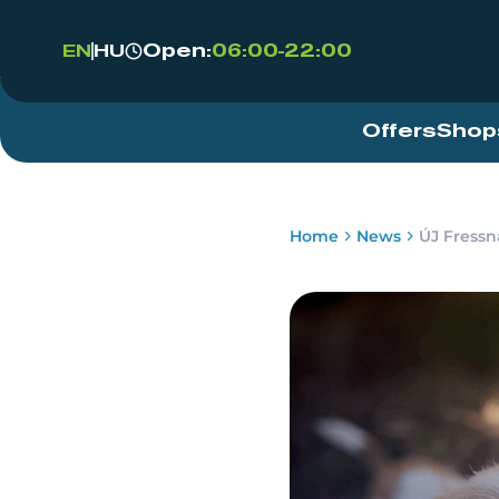
Open:
06:00-22:00
EN
HU
Offers
Shop
Home
News
ÚJ Fressn