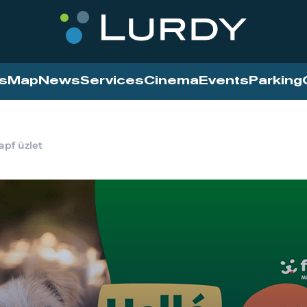
s
Map
News
Services
Cinema
Events
Parking
apf üzlet