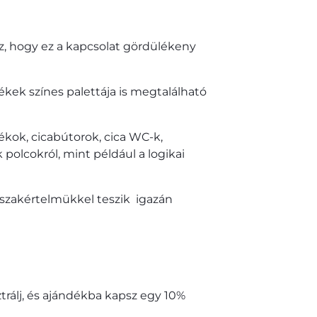
z, hogy ez a kapcsolat gördülékeny
ékek színes palettája is megtalálható
tékok, cicabútorok, cica WC-k,
 polcokról, mint például a logikai
és szakértelmükkel teszik igazán
ztrálj, és ajándékba kapsz egy 10%