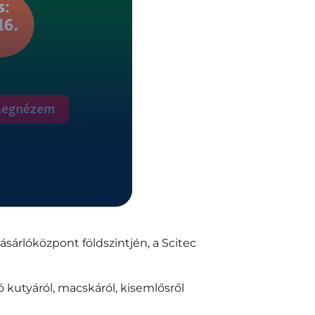
ásárlóközpont földszintjén, a Scitec
 kutyáról, macskáról, kisemlősről