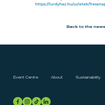
https://lurdyhaz.hu/uzletek/fressna
Back to the new
Event Centre
About
Sustainability