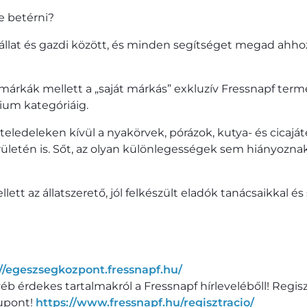
e betérni?
 állat és gazdi között, és minden segítséget megad ahho
márkák mellett a „saját márkás” exkluzív Fressnapf term
ium kategóriáig.
llateledeleken kívül a nyakörvek, pórázok, kutya- és cicajá
erületén is. Sőt, az olyan különlegességek sem hiányoznak
lett az állatszerető, jól felkészült eladók tanácsaikkal 
://egeszsegkozpont.fressnapf.hu/
yéb érdekes tartalmakról a Fressnapf hírlevelébőll! Regis
upont!
https://www.fressnapf.hu/regisztracio/