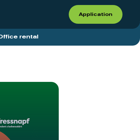
Application
Office rental