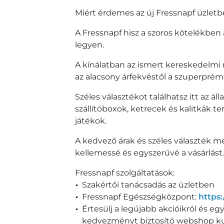
Miért érdemes az új Fressnapf üzletb
A Fressnapf hisz a szoros kötelékben
legyen.
A kínálatban az ismert kereskedelmi 
az alacsony árfekvéstől a szuperprém
Széles választékot találhatsz itt az á
szállítóboxok, ketrecek és kalitkák t
játékok.
A kedvező árak és széles választék mel
kellemessé és egyszerűvé a vásárlást.
Fressnapf szolgáltatások:
Szakértői tanácsadás az üzletben
Fressnapf Egészségközpont:
https
Értesülj a legújabb akcióikról és eg
kedvezményt biztosító webshop k