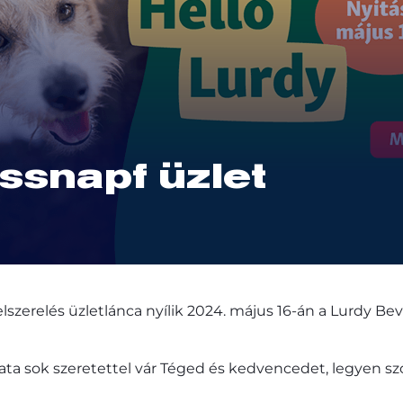
ssnapf üzlet
lszerelés üzletlánca nyílik 2024. május 16-án a Lurdy Bev
ta sok szeretettel vár Téged és kedvencedet, legyen szó