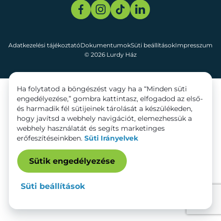
Adatkezelési tájékoztató
Dokumentumok
Süti beállítások
Impresszum
© 2026 Lurdy Ház
Ha folytatod a böngészést vagy ha a “Minden süti
engedélyezése,” gombra kattintasz, elfogadod az első-
és harmadik fél sütijeinek tárolását a készülékeden,
hogy javítsd a webhely navigációt, elemezhessük a
webhely használatát és segíts marketinges
erőfeszítéseinkben.
Süti Irányelvek
Sütik engedélyezése
Süti beállítások