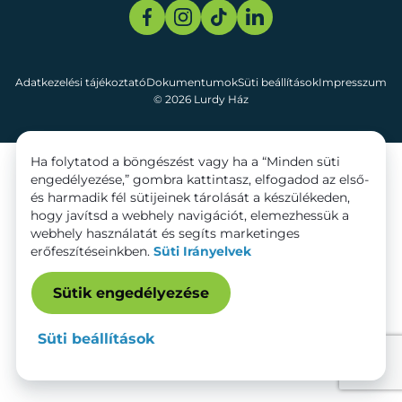
Adatkezelési tájékoztató
Dokumentumok
Süti beállítások
Impresszum
© 2026 Lurdy Ház
Ha folytatod a böngészést vagy ha a “Minden süti
engedélyezése,” gombra kattintasz, elfogadod az első-
és harmadik fél sütijeinek tárolását a készülékeden,
hogy javítsd a webhely navigációt, elemezhessük a
webhely használatát és segíts marketinges
erőfeszítéseinkben.
Süti Irányelvek
Sütik engedélyezése
Süti beállítások