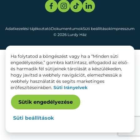
Adatkezelési tájékoztató
Dokumentumok
Süti beállítások
Impresszum
© 2026 Lurdy Ház
Ha folytatod a böngészést vagy ha a “Minden süti
engedélyezése,” gombra kattintasz, elfogadod az első-
és harmadik fél sütijeinek tárolását a készülékeden,
hogy javítsd a webhely navigációt, elemezhessük a
webhely használatát és segíts marketinges
erőfeszítéseinkben.
Süti Irányelvek
Sütik engedélyezése
Süti beállítások