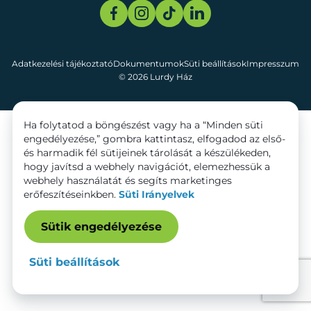
Adatkezelési tájékoztató
Dokumentumok
Süti beállítások
Impresszum
© 2026 Lurdy Ház
Ha folytatod a böngészést vagy ha a “Minden süti
engedélyezése,” gombra kattintasz, elfogadod az első-
és harmadik fél sütijeinek tárolását a készülékeden,
hogy javítsd a webhely navigációt, elemezhessük a
webhely használatát és segíts marketinges
erőfeszítéseinkben.
Süti Irányelvek
Sütik engedélyezése
Süti beállítások