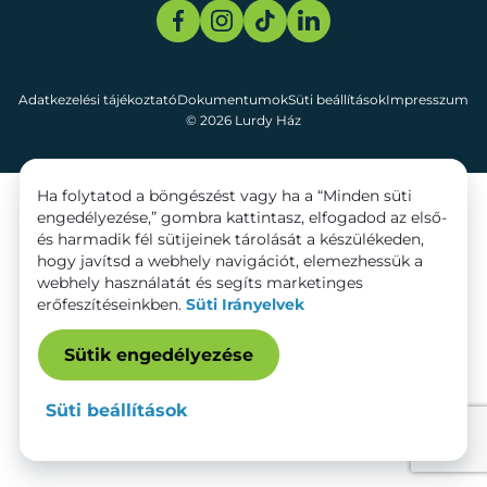
Adatkezelési tájékoztató
Dokumentumok
Süti beállítások
Impresszum
© 2026 Lurdy Ház
Ha folytatod a böngészést vagy ha a “Minden süti
engedélyezése,” gombra kattintasz, elfogadod az első-
és harmadik fél sütijeinek tárolását a készülékeden,
hogy javítsd a webhely navigációt, elemezhessük a
webhely használatát és segíts marketinges
erőfeszítéseinkben.
Süti Irányelvek
Sütik engedélyezése
Süti beállítások