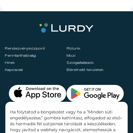
Rendezvényközpont
Rólunk
Fenntarthatóság
Mozi
Hírek
Szolgáltatások
Kapcsolat
Bérelhető területek
Ha folytatod a böngészést vagy ha a “Minden süti
engedélyezése,” gombra kattintasz, elfogadod az első-
és harmadik fél sütijeinek tárolását a készülékeden,
hogy javítsd a webhely navigációt, elemezhessük a