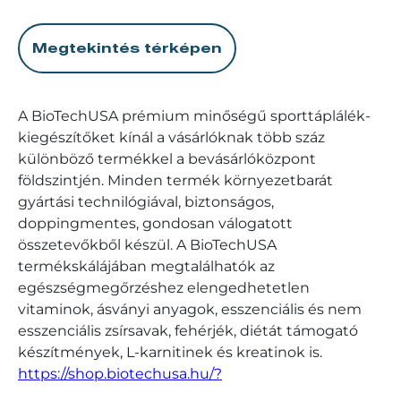
Megtekintés térképen
A BioTechUSA prémium minőségű sporttáplálék-
kiegészítőket kínál a vásárlóknak több száz
különböző termékkel a bevásárlóközpont
földszintjén. Minden termék környezetbarát
gyártási technilógiával, biztonságos,
doppingmentes, gondosan válogatott
összetevőkből készül. A BioTechUSA
termékskálájában megtalálhatók az
egészségmegőrzéshez elengedhetetlen
vitaminok, ásványi anyagok, esszenciális és nem
esszenciális zsírsavak, fehérjék, diétát támogató
készítmények, L-karnitinek és kreatinok is.
https://shop.biotechusa.hu/?