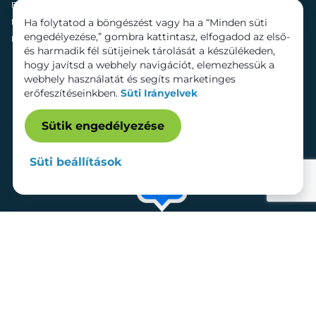
Fenntarthatóság
Mozi
Ha folytatod a böngészést vagy ha a “Minden süti
Hírek
Szolgáltatások
engedélyezése,” gombra kattintasz, elfogadod az első-
Kapcsolat
Bérelhető területek
és harmadik fél sütijeinek tárolását a készülékeden,
hogy javítsd a webhely navigációt, elemezhessük a
webhely használatát és segíts marketinges
erőfeszítéseinkben.
Süti Irányelvek
Sütik engedélyezése
Süti beállítások
Adatkezelési tájékoztató
Dokumentumok
Süti beállítások
Impresszum
© 2026 Lurdy Ház