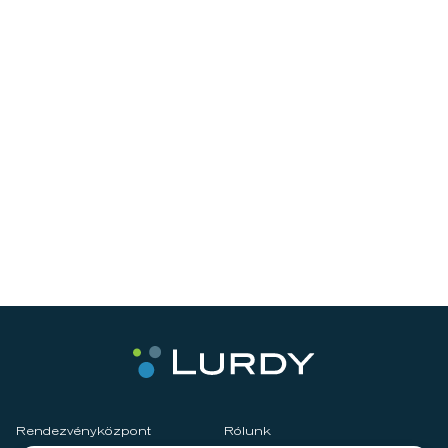
Rendezvényközpont
Rólunk