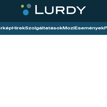
érkép
Hírek
Szolgáltatások
Mozi
Események
P