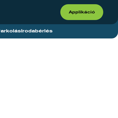
Applikáció
arkolás
Irodabérlés