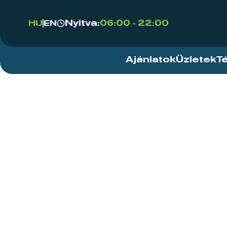
Nyitva:
06:00 - 22:00
HU
EN
Ajánlatok
Üzletek
T