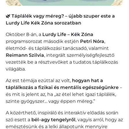
🌿 Táplálék vagy méreg? – újabb szuper este a
Lurdy Life Kék Zóna sorozatban
Október 8-án, a
Lurdy Life – Kék Zóna
programsorozat második estjén
Petri Nóra
,
életmód- és táplálkozási tanácsadó, valamint
Reimann Szilvia
, integrált személyiségfejlesztő
vezették be a résztvevőket a tudatos táplálkozás
világába.
Az est témája ezúttal az volt,
hogyan hat a
táplálkozás a fizikai és mentális egészségünkre
–
és mit is jelent az, ha „az étel lehet igazi táplálék,
szinte gyógyszer… vagy éppen méreg.”
A közérthető, inspiráló és interaktív előadás során
szó esett a
bél–agy tengelyről
, vagyis arról, hogy az
emésztésünk és a lelki állapotunk mennyire