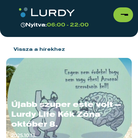
Nyitva:
06:00 - 22:00
Vissza a hírekhez
Újabb szuper este volt –
Lurdy Life Kék Zóna
október 8.
2025.10.13.