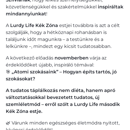
közvetlenségükkel és szakértelmükkel
inspiráltak
mindannyiunkat
!
A
Lurdy Life Kék Zóna
estjei továbbra is azt a célt
szolgálják, hogy a hétköznapi rohanásban is
találjunk időt magunkra – a testünkre és a
lelkünkre –, mindezt egy kicsit tudatosabban.
A következő előadás
novemberben
várja az
érdeklődőket újabb, inspiráló témával:
🎯
„Atomi szokásaink” – Hogyan építs tartós, jó
szokásokat?
A tudatos táplálkozás nem diéta, hanem apró
változtatásokkal bevezetett tudatos, új
szemléletmód – erről szólt a Lurdy Life második
Kék Zóna estje.
🌿 Várunk minden egészséges életmódra nyitott,
kíváncsi érdeklődőt!