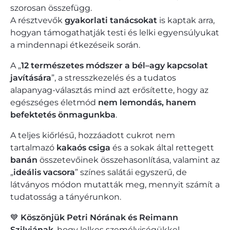
szorosan összefügg.
A résztvevők
gyakorlati tanácsokat
is kaptak arra,
hogyan támogathatják testi és lelki egyensúlyukat
a mindennapi étkezéseik során.
A „
12 természetes módszer a bél–agy kapcsolat
javítására
”, a stresszkezelés és a tudatos
alapanyag-választás mind azt erősítette, hogy az
egészséges életmód
nem lemondás, hanem
befektetés önmagunkba
.
A teljes kiőrlésű, hozzáadott cukrot nem
tartalmazó
kakaós csiga
és a sokak által rettegett
banán
összetevőinek összehasonlítása, valamint az
„
ideális vacsora
” színes salátái egyszerű, de
látványos módon mutatták meg, mennyit számít a
tudatosság a tányérunkon.
💙
Köszönjük Petri Nórának és Reimann
Szilviának
, hogy lelkes személyiségükkel,