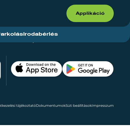
Applikáció
arkolás
Irodabérlés
ások
Kapcsolat
Bérelhető területek
tkezelési tájékoztató
Dokumentumok
Süti beállítások
Impresszum