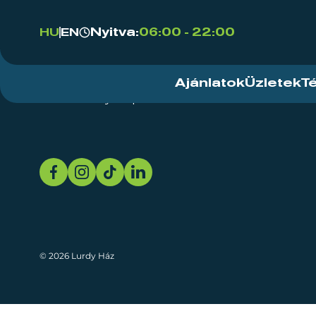
Nyitva:
06:00 - 22:00
HU
EN
Ajánlatok
Üzletek
T
Rendezvényközpont
Rólunk
Fenn
© 2026 Lurdy Ház