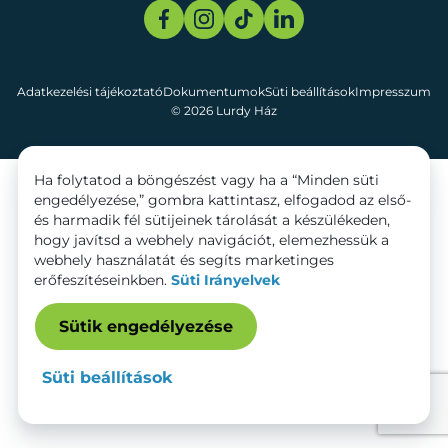
Adatkezelési tájékoztató
Dokumentumok
Süti beállítások
Impresszum
© 2026 Lurdy Ház
Ha folytatod a böngészést vagy ha a “Minden süti
engedélyezése,” gombra kattintasz, elfogadod az első-
és harmadik fél sütijeinek tárolását a készülékeden,
hogy javítsd a webhely navigációt, elemezhessük a
webhely használatát és segíts marketinges
erőfeszítéseinkben.
Süti Irányelvek
Sütik engedélyezése
Süti beállítások