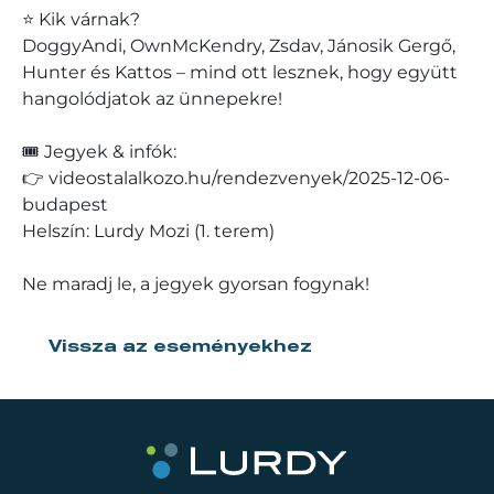
⭐ Kik várnak?
DoggyAndi, OwnMcKendry, Zsdav, Jánosik Gergő,
Hunter és Kattos – mind ott lesznek, hogy együtt
hangolódjatok az ünnepekre!
🎟️ Jegyek & infók:
👉 videostalalkozo.hu/rendezvenyek/2025-12-06-
budapest
Helszín: Lurdy Mozi (1. terem)
Ne maradj le, a jegyek gyorsan fogynak!
Vissza az eseményekhez