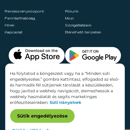
Rendezvényközpont
Rólunk
Fenntarthatóság
Mozi
Hírek
Szolgáltatások
Kapcsolat
Bérelhető területek
Ha folytatod a böngészést vagy ha a “Minden süti
engedélyezése,” gombra kattintasz, elfogadod az első-
és harmadik fél sütijeinek tárolását a készülékeden,
hogy javítsd a webhely navigációt, elemezhessük a
webhely használatát és segíts marketinges
erőfeszítéseinkben.
Süti Irányelvek
Sütik engedélyezése