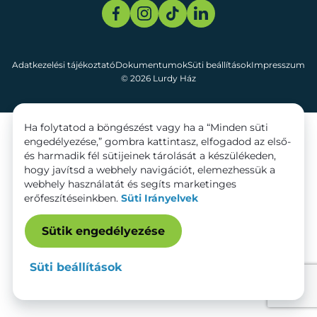
Adatkezelési tájékoztató
Dokumentumok
Süti beállítások
Impresszum
© 2026 Lurdy Ház
Ha folytatod a böngészést vagy ha a “Minden süti
engedélyezése,” gombra kattintasz, elfogadod az első-
és harmadik fél sütijeinek tárolását a készülékeden,
hogy javítsd a webhely navigációt, elemezhessük a
webhely használatát és segíts marketinges
erőfeszítéseinkben.
Süti Irányelvek
Sütik engedélyezése
Süti beállítások