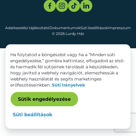
Adatkezelési tájékoztató
Dokumentumok
Süti beállítások
Impresszum
© 2026 Lurdy Ház
Ha folytatod a böngészést vagy ha a “Minden süti
engedélyezése,” gombra kattintasz, elfogadod az első-
és harmadik fél sütijeinek tárolását a készülékeden,
hogy javítsd a webhely navigációt, elemezhessük a
webhely használatát és segíts marketinges
erőfeszítéseinkben.
Süti Irányelvek
Sütik engedélyezése
Süti beállítások