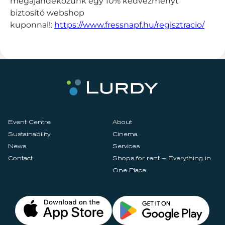
megajándékozunk egy 10% kedvezményt
biztosító webshop
kuponnal!:
https://www.fressnapf.hu/regisztracio/
Event Centre
About
Sustainability
Cinema
News
Services
Contact
Shops for rent – Everything in
One Place