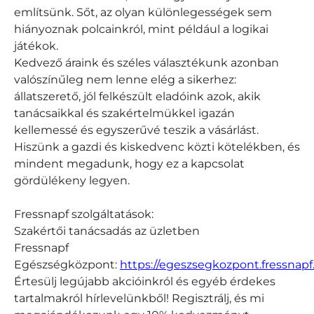
említsünk. Sőt, az olyan különlegességek sem
hiányoznak polcainkról, mint például a logikai
játékok.
Kedvező áraink és széles választékunk azonban
valószínűleg nem lenne elég a sikerhez:
állatszerető, jól felkészült eladóink azok, akik
tanácsaikkal és szakértelmükkel igazán
kellemessé és egyszerűvé teszik a vásárlást.
Hiszünk a gazdi és kiskedvenc közti kötelékben, és
mindent megadunk, hogy ez a kapcsolat
gördülékeny legyen.
Fressnapf szolgáltatások:
Szakértői tanácsadás az üzletben
Fressnapf
Egészségközpont:
https://egeszsegkozpont.fressnapf
Értesülj legújabb akcióinkról és egyéb érdekes
tartalmakról hírlevelünkből! Regisztrálj, és mi