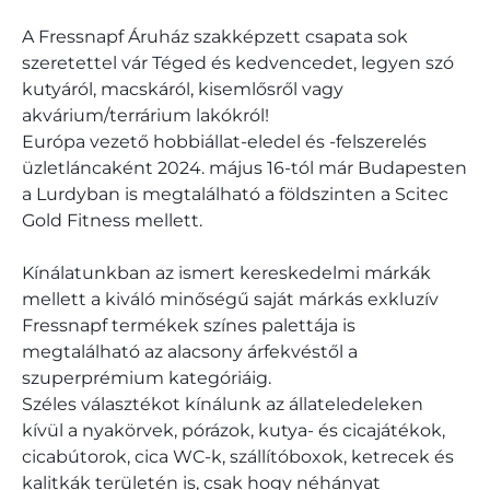
A Fressnapf Áruház szakképzett csapata sok
szeretettel vár Téged és kedvencedet, legyen szó
kutyáról, macskáról, kisemlősről vagy
akvárium/terrárium lakókról!
Európa vezető hobbiállat-eledel és -felszerelés
üzletláncaként 2024. május 16-tól már Budapesten
a Lurdyban is megtalálható a földszinten a Scitec
Gold Fitness mellett.
Kínálatunkban az ismert kereskedelmi márkák
mellett a kiváló minőségű saját márkás exkluzív
Fressnapf termékek színes palettája is
megtalálható az alacsony árfekvéstől a
szuperprémium kategóriáig.
Széles választékot kínálunk az állateledeleken
kívül a nyakörvek, pórázok, kutya- és cicajátékok,
cicabútorok, cica WC-k, szállítóboxok, ketrecek és
kalitkák területén is, csak hogy néhányat