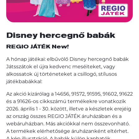
Disney hercegnő babák
REGIO JÁTÉK New!
A hónap játékai: elbűvölő Disney hercegnő babák
Játsszátok el újra kedvenc meséiteket, vagy
alkossatok új történeteket a csillogó, stílusos
játékbabákkal:
Az akció kizárólag a 14656, 91572, 91595, 91602, 91622
és a 91626-os cikkszámú termékekre vonatkozik
2026. április 1 - 30. között, illetve a készletek erejéig
az ország összes REGIO JÁTÉK áruházában és a
webáruházban. Más akciókkal nem összevonható.
A termékek elérhetősége áruházanként eltérhet.
A kép illusztráció. A babák külön kaphatók.