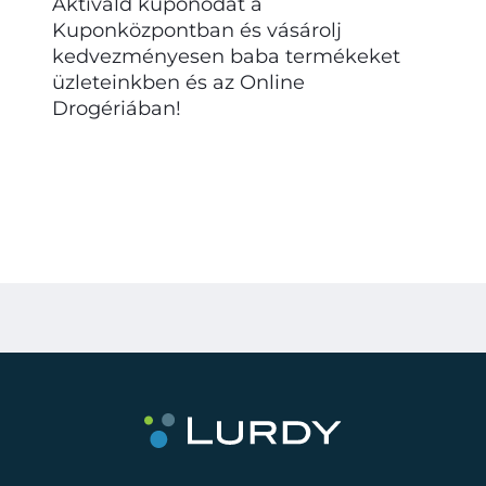
Aktiváld kuponodat a
Kuponközpontban és vásárolj
kedvezményesen baba termékeket
üzleteinkben és az Online
Drogériában!