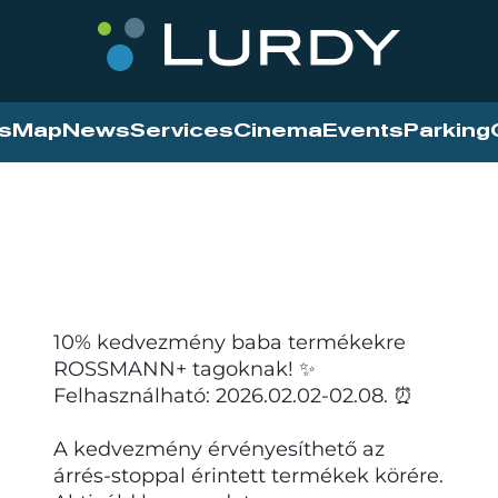
s
Map
News
Services
Cinema
Events
Parking
10% kedvezmény baba termékekre
ROSSMANN+ tagoknak! ✨
Felhasználható: 2026.02.02-02.08. ⏰
A kedvezmény érvényesíthető az
árrés-stoppal érintett termékek körére.