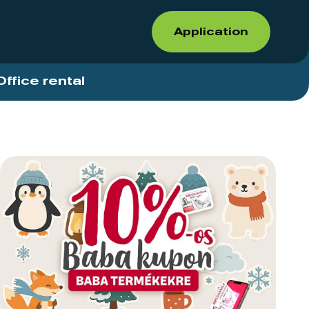
Application
Office rental