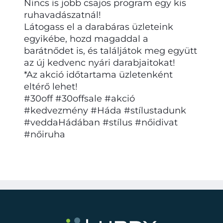
Nincs is jobb csajos program egy kis
ruhavadászatnál!
Látogass el a darabáras üzleteink
egyikébe, hozd magaddal a
barátnődet is, és találjátok meg együtt
az új kedvenc nyári darabjaitokat!
*Az akció időtartama üzletenként
eltérő lehet!
#30off #30offsale #akció
#kedvezmény #Háda #stílustadunk
#veddaHádában #stílus #nőidivat
#nőiruha