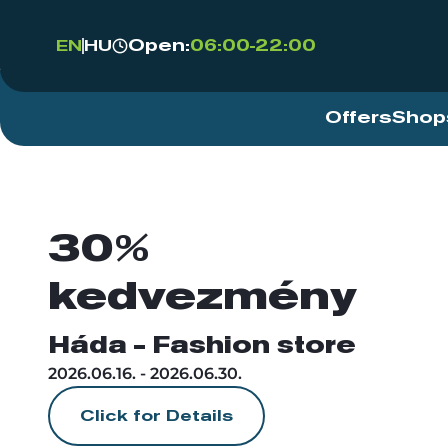
Open:
06:00-22:00
EN
HU
Offers
Shop
30%
kedvezmény
Háda - Fashion store
2026.06.16. - 2026.06.30.
Click for Details