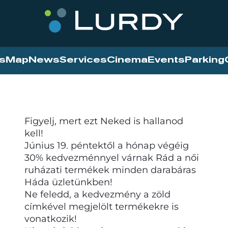
s
Map
News
Services
Cinema
Events
Parking
Figyelj, mert ezt Neked is hallanod
kell!
Június 19. péntektől a hónap végéig
30% kedvezménnyel várnak Rád a női
ruházati termékek minden darabáras
Háda üzletünkben!
Ne feledd, a kedvezmény a zöld
címkével megjelölt termékekre is
vonatkozik!