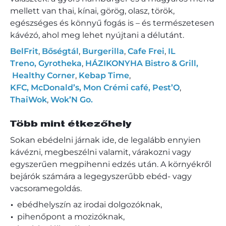
mellett van thai, kínai, görög, olasz, török,
egészséges és könnyű fogás is – és természetesen
kávézó, ahol meg lehet nyújtani a délutánt.
BelFrit
,
Bőségtál
,
Burgerilla
,
Cafe Frei
,
IL
Treno,
Gyrotheka
,
HÁZIKONYHA Bistro & Grill,
Healthy Corner
,
Kebap Time
,
KFC,
McDonald’s,
Mon Crémi café,
Pest’O
,
ThaiWok
,
Wok’N Go.
Több mint étkezőhely
Sokan ebédelni járnak ide, de legalább ennyien
kávézni, megbeszélni valamit, várakozni vagy
egyszerűen megpihenni edzés után. A környékről
bejárók számára a legegyszerűbb ebéd- vagy
vacsoramegoldás.
ebédhelyszín az irodai dolgozóknak,
pihenőpont a mozizóknak,