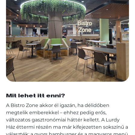
Mit lehet itt enni?
A Bistro Zone akkor él igazán, ha délidőben
megtelik emberekkel – ehhez pedig erős,
változatos gasztronómiai háttér kellett. A Lurdy
Ház éttermi részén ma már kifejezetten sokszínű a
választék: a gyors hamburger és a magyaros menü