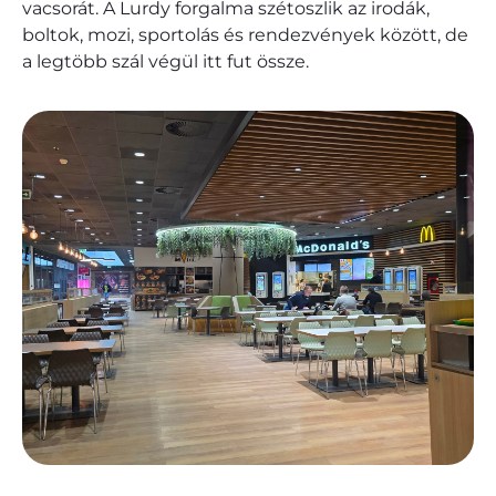
vacsorát. A Lurdy forgalma szétoszlik az irodák,
boltok, mozi, sportolás és rendezvények között, de
a legtöbb szál végül itt fut össze.