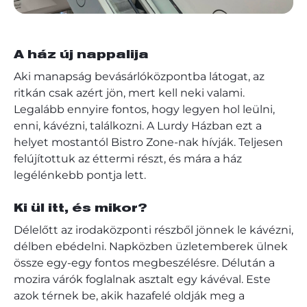
A ház új nappalija
Aki manapság bevásárlóközpontba látogat, az
ritkán csak azért jön, mert kell neki valami.
Legalább ennyire fontos, hogy legyen hol leülni,
enni, kávézni, találkozni. A Lurdy Házban ezt a
helyet mostantól Bistro Zone-nak hívják. Teljesen
felújítottuk az éttermi részt, és mára a ház
legélénkebb pontja lett.
Ki ül itt, és mikor?
Délelőtt az irodaközponti részből jönnek le kávézni,
délben ebédelni. Napközben üzletemberek ülnek
össze egy-egy fontos megbeszélésre. Délután a
mozira várók foglalnak asztalt egy kávéval. Este
azok térnek be, akik hazafelé oldják meg a