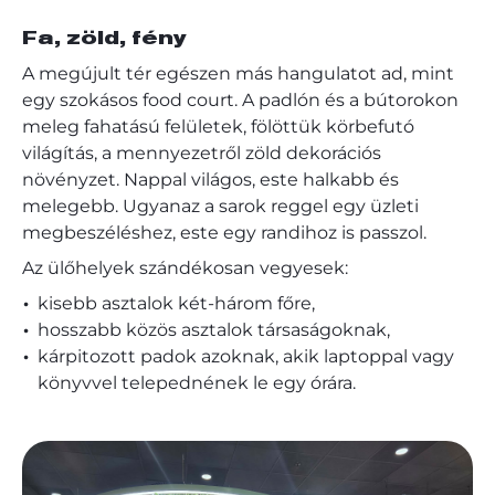
Fa, zöld, fény
A megújult tér egészen más hangulatot ad, mint
egy szokásos food court. A padlón és a bútorokon
meleg fahatású felületek, fölöttük körbefutó
világítás, a mennyezetről zöld dekorációs
növényzet. Nappal világos, este halkabb és
melegebb. Ugyanaz a sarok reggel egy üzleti
megbeszéléshez, este egy randihoz is passzol.
Az ülőhelyek szándékosan vegyesek:
kisebb asztalok két-három főre,
hosszabb közös asztalok társaságoknak,
kárpitozott padok azoknak, akik laptoppal vagy
könyvvel telepednének le egy órára.