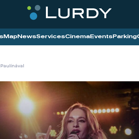
s
Map
News
Services
Cinema
Events
Parking
 Paulínával