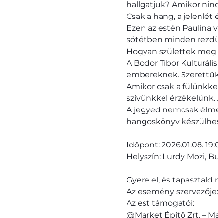
hallgatjuk? Amikor ninc
Csak a hang, a jelenlét é
Ezen az estén Paulina v
sötétben minden rezdül
Hogyan születtek meg 
A Bodor Tibor Kulturáli
embereknek. Szerettük vo
Amikor csak a fülünkkel
szívünkkel érzékelünk. 
A jegyed nemcsak élmé
hangoskönyv készülhesse
Időpont: 2026.01.08. 19:
Helyszín: Lurdy Mozi, 
Gyere el, és tapasztald 
Az esemény szervezője: 
Az est támogatói:
@Market Építő Zrt. – M