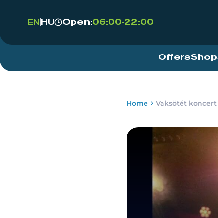
Open:
06:00-22:00
EN
HU
Offers
Shop
Home
Vaksötét koncert