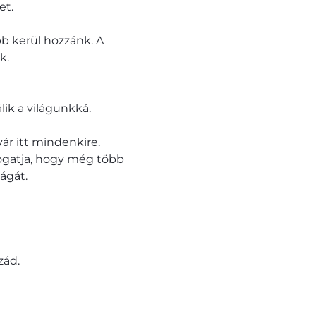
et.
bb kerül hozzánk. A
k.
lik a világunkká.
ár itt mindenkire.
ogatja, hogy még több
ágát.
zád.