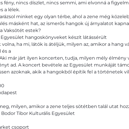
s fény, nincs díszlet, nincs semmi, ami elvonná a figyelm
s a lélek.
arázsol minket egy olyan térbe, ahol a zene még közele
és másként hat, az ismerős hangok új árnyalatot kapna
a Vaksötét estek?
s Egyesület hangoskönyveket készít látássérült
lna, ha mi, látók is átéljük, milyen az, amikor a hang vá
 és a
Aki már járt ilyen koncerten, tudja, milyen mély élmény v
nyt ad. A koncert bevétele az Egyesület munkáját tám
n azoknak, akik a hangokból építik fel a történetek vil
00
Budapest
meg, milyen, amikor a zene teljes sötétben talál utat hoz
Bodor Tibor Kulturális Egyesület
arket csoport