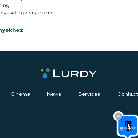
ting
Kevesebb jelenjen meg
nyekhez
Cinema
News
Services
Contact