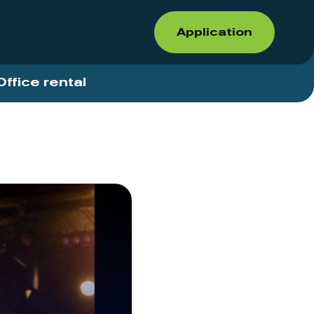
Application
Office rental