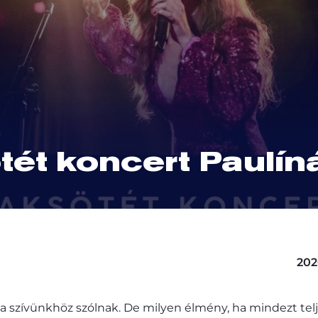
tét koncert Paulín
202
a szívünkhöz szólnak. De milyen élmény, ha mindezt te