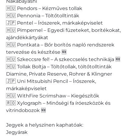
Nakabayashi
🇭🇺 Pendors – Kézműves tollak
🇭🇺 Pennonia – Töltőtolltinták
🇯🇵 Pentel – Írószerek, márkaképviselet
🇭🇺 Pimpernel – Egyedi füzeteket, borítékokat,
ajándékkártyákat
🇭🇺 Pontkata – Bőr borítós napló rendszerek
tervezése és készítése 🆕
🇭🇺 Szkeccsre fel! – A szkeccselés technikája 🆕
🇭🇺 Tollak Boltja – Töltőtollak, töltőtolltinták
Diamine, Private Reserve, Rohrer & Klingner
🇯🇵 Uni Mitsubishi Pencil – Írószerek,
márkaképviselet
🇭🇺 WithFire Scrimshaw – Kiegészítők
🇷🇴 Xylograph – Minőségi fa íróeszközök és
vitrindobozok 🆕
Jegyek a helyszínen kaphatóak:
Jegyárak