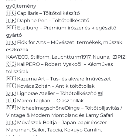
gyűjtemény
🇭🇺 Capillaris – Töltőtollkészítő
🇹🇷 Daphne Pen – Töltőtollkészítő
🇭🇺 Etelburg – Prémium írószer és kiegészítő
gyártó
🇭🇺 Fiók for Arts – Művészeti termékek, műszaki
eszközök
KAWECO, Stilform, Leuchtturm1917, Nuuna, IZIPIZI
🇨🇿 KaliPERO – Robert Vyskočil – Kézműves
tollszárak
🇭🇺 Kazuma Art – Tus- és akvarellművészet
🇭🇺 Kovács Zoltán – Antik töltőtollak
🇩🇪 Lignorae Atelier – Töltőtollkészítő 🆕
🇮🇹 Marco Tagliani – Olasz tollak
🇩🇪 MichaelmagschöneDinge – Töltőtolljavítás /
Vintage & Modern Montblanc és Lamy Safari
🇭🇺 Művészek Boltja – Japán papír írószer
Maruman, Sailor, Taccia, Kokuyo Camlin,