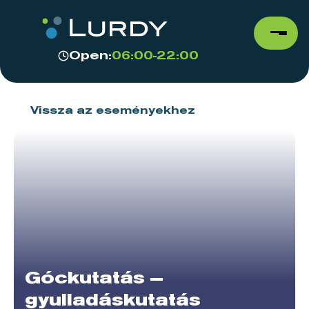
Open:
06:00-22:00
Vissza az eseményekhez
Góckutatás –
gyulladáskutatás