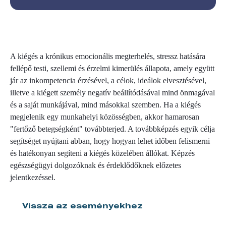
A kiégés a krónikus emocionális megterhelés, stressz hatására
fellépő testi, szellemi és érzelmi kimerülés állapota, amely együtt
jár az inkompetencia érzésével, a célok, ideálok elvesztésével,
illetve a kiégett személy negatív beállítódásával mind önmagával
és a saját munkájával, mind másokkal szemben. Ha a kiégés
megjelenik egy munkahelyi közösségben, akkor hamarosan
"fertőző betegségként" továbbterjed. A továbbképzés egyik célja
segítséget nyújtani abban, hogy hogyan lehet időben felismerni
és hatékonyan segíteni a kiégés közelében állókat. Képzés
egészségügyi dolgozóknak és érdeklődőknek előzetes
jelentkezéssel.
Vissza az eseményekhez