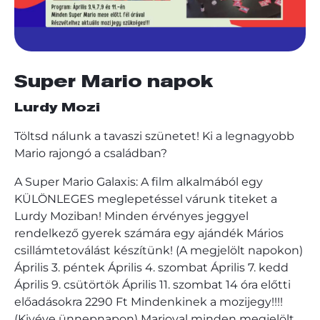
Super Mario napok
Lurdy Mozi
Töltsd nálunk a tavaszi szünetet! Ki a legnagyobb
Mario rajongó a családban?
A Super Mario Galaxis: A film alkalmából egy
KÜLÖNLEGES meglepetéssel várunk titeket a
Lurdy Moziban! Minden érvényes jeggyel
rendelkező gyerek számára egy ajándék Mários
csillámtetoválást készítünk! (A megjelölt napokon)
Április 3. péntek Április 4. szombat Április 7. kedd
Április 9. csütörtök Április 11. szombat 14 óra előtti
előadásokra 2290 Ft Mindenkinek a mozijegy!!!!
(Kivéve ünnepnapon) Marioval minden megjelölt