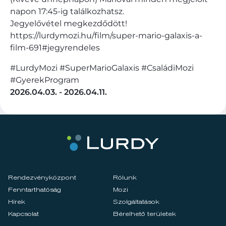
napon 17:45-ig találkozhatsz.
Jegyelővétel megkezdődött!
https://lurdymozi.hu/film/super-mario-galaxis-a-
film-691#jegyrendeles
#LurdyMozi #SuperMarioGalaxis #CsaládiMozi
#GyerekProgram
2026.04.03. - 2026.04.11.
Rendezvényközpont
Rólunk
Fenntarthatóság
Mozi
Hírek
Szolgáltatások
Kapcsolat
Bérelhető területek