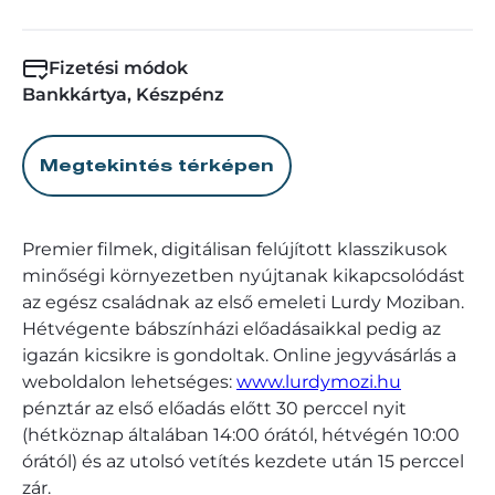
Fizetési módok
Bankkártya, Készpénz
Megtekintés térképen
Premier filmek, digitálisan felújított klasszikusok
minőségi környezetben nyújtanak kikapcsolódást
az egész családnak az első emeleti Lurdy Moziban.
Hétvégente bábszínházi előadásaikkal pedig az
igazán kicsikre is gondoltak. Online jegyvásárlás a
weboldalon lehetséges:
www.lurdymozi.hu
pénztár az első előadás előtt 30 perccel nyit
(hétköznap általában 14:00 órától, hétvégén 10:00
órától) és az utolsó vetítés kezdete után 15 perccel
zár.