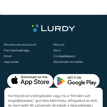
Rendezvényközpont
Rólunk
Fenntarthatóság
Mozi
Hírek
Szolgáltatások
Kapcsolat
Bérelhető területek
Ha folytatod a böngészést vagy ha a “Minden süti
engedélyezése,” gombra kattintasz, elfogadod az első-
és harmadik fél sütijeinek tárolását a készülékeden,