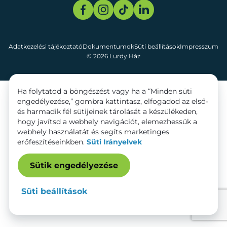
Adatkezelési tájékoztató
Dokumentumok
Süti beállítások
Impresszum
© 2026 Lurdy Ház
Ha folytatod a böngészést vagy ha a “Minden süti
engedélyezése,” gombra kattintasz, elfogadod az első-
és harmadik fél sütijeinek tárolását a készülékeden,
hogy javítsd a webhely navigációt, elemezhessük a
webhely használatát és segíts marketinges
erőfeszítéseinkben.
Süti Irányelvek
Sütik engedélyezése
Süti beállítások