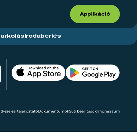
Applikáció
arkolás
Irodabérlés
ások
Kapcsolat
Bérelhető területek
tkezelési tájékoztató
Dokumentumok
Süti beállítások
Impresszum