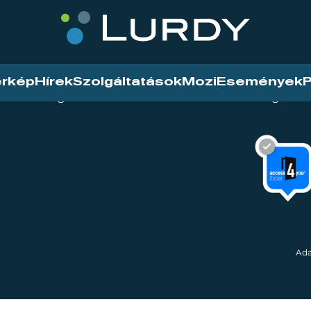
érkép
Hírek
Szolgáltatások
Mozi
Események
P
tarthatóság
Mozi
Hírek
Szolgáltat
Ada