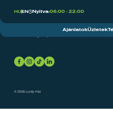
Nyitva:
06:00 - 22:00
HU
EN
Ajánlatok
Üzletek
T
Rendezvényközpont
Rólunk
Fenn
© 2026 Lurdy Ház