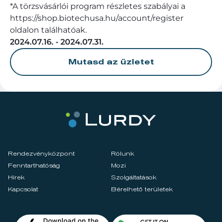
*A törzsvásárlói program részletes szabályai a
https://shop.biotechusa.hu/account/register
oldalon találhatóak.
2024.07.16. - 2024.07.31.
Mutasd az üzletet
Rendezvényközpont
Rólunk
Fenntarthatóság
Mozi
Hírek
Szolgáltatások
Kapcsolat
Bérelhető területek