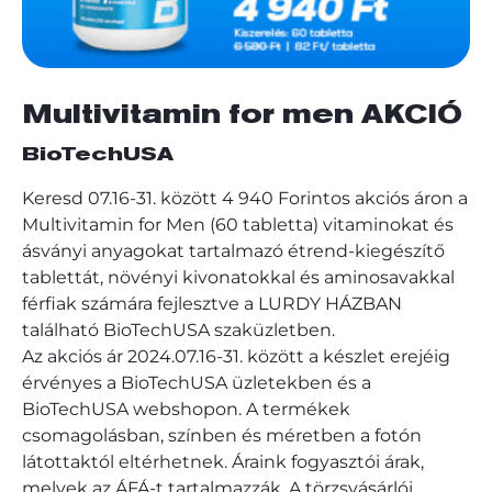
Multivitamin for men AKCIÓ
BioTechUSA
Keresd 07.16-31. között 4 940 Forintos akciós áron a
Multivitamin for Men (60 tabletta) vitaminokat és
ásványi anyagokat tartalmazó étrend-kiegészítő
tablettát, növényi kivonatokkal és aminosavakkal
férfiak számára fejlesztve a LURDY HÁZBAN
található BioTechUSA szaküzletben.
Az akciós ár 2024.07.16-31. között a készlet erejéig
érvényes a BioTechUSA üzletekben és a
BioTechUSA webshopon. A termékek
csomagolásban, színben és méretben a fotón
látottaktól eltérhetnek. Áraink fogyasztói árak,
melyek az ÁFÁ-t tartalmazzák. A törzsvásárlói