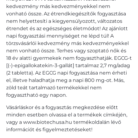
kedvezmény más kedvezményekkel nem
vonható össze. Az étrendkiegészítők fogyasztása
nem helyettesíti a kiegyensúlyozott, változatos
étrendet és az egészséges életmódot! Az ajánlott
napi fogyasztási mennyiséget ne lépd túl! A
törzsvásárlói kedvezmény más kedvezményekkel
nem vonható össze. Terhes vagy szoptató nők és
18 év alatti gyermekek nem fogyaszthatják. EGCG-t
[(-)-epigallokatekin-3-gallát] tartalmaz 2,7 mg/adag
(2 tabletta). Az EGCG napi fogyasztása nem érheti
el, illetve haladhatja meg a napi 800 mg-ot. Más,
zöld teát tartalmazó termékekkel nem
fogyasztható egy napon.
Vásárláskor és a fogyasztás megkezdése előtt
minden esetben olvassa el a termékek címkéjén,
vagy a www.biotechusa.hu termékoldalán lévő
információt és figyelmeztetéseket!