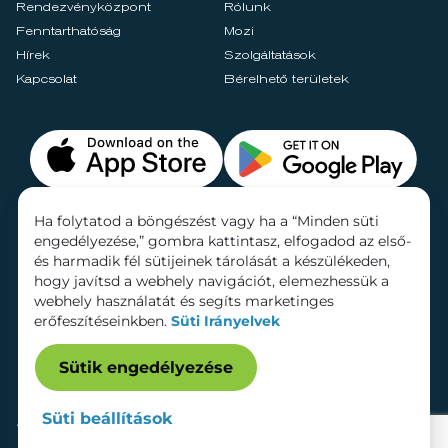
Rendezvényközpont
Rólunk
Fenntarthatóság
Mozi
Hírek
Szolgáltatások
Kapcsolat
Bérelhető területek
Ha folytatod a böngészést vagy ha a “Minden süti
engedélyezése,” gombra kattintasz, elfogadod az első-
és harmadik fél sütijeinek tárolását a készülékeden,
hogy javítsd a webhely navigációt, elemezhessük a
webhely használatát és segíts marketinges
erőfeszítéseinkben.
Süti Irányelvek
Sütik engedélyezése
Süti beállítások
Adatkezelési tájékoztató
Dokumentumok
Süti beállítások
Impresszum
© 2026 Lurdy Ház