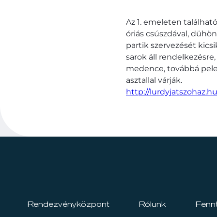
Az 1. emeleten találha
óriás csúszdával, dühöng
partik szervezését kics
sarok áll rendelkezésre
medence, továbbá pelenk
asztallal várják.
http://lurdyjatszohaz.hu
Rendezvényközpont
Rólunk
Fenn