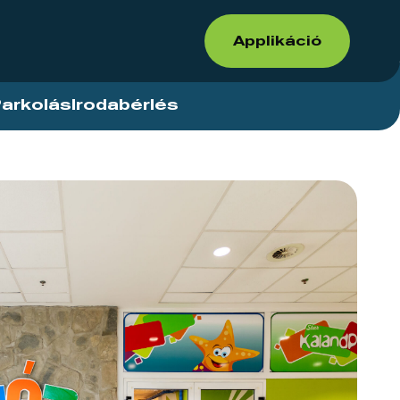
Applikáció
arkolás
Irodabérlés