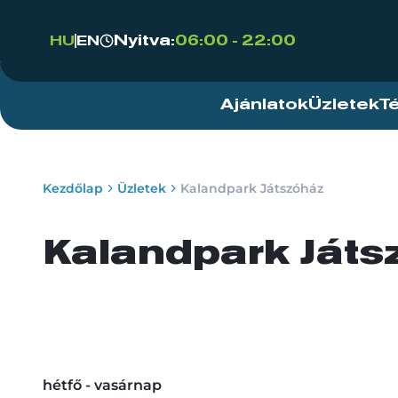
Nyitva:
06:00 - 22:00
HU
EN
Ajánlatok
Üzletek
T
Kezdőlap
Üzletek
Kalandpark Játszóház
Kalandpark Játs
hétfő - vasárnap