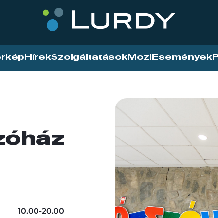
érkép
Hírek
Szolgáltatások
Mozi
Események
P
zóház
10.00-20.00