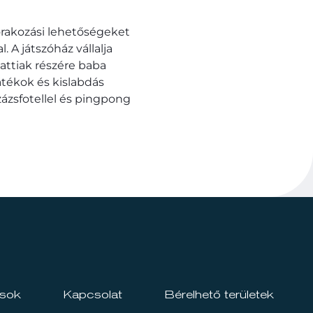
órakozási lehetőségeket
. A játszóház vállalja
attiak részére baba
átékok és kislabdás
zázsfotellel és pingpong
ások
Kapcsolat
Bérelhető területek