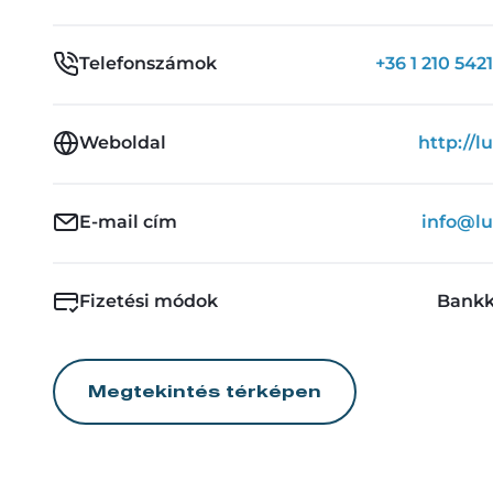
Telefonszámok
+36 1 210 5421
Weboldal
http://l
E-mail cím
info@lu
Fizetési módok
Bankk
Megtekintés térképen