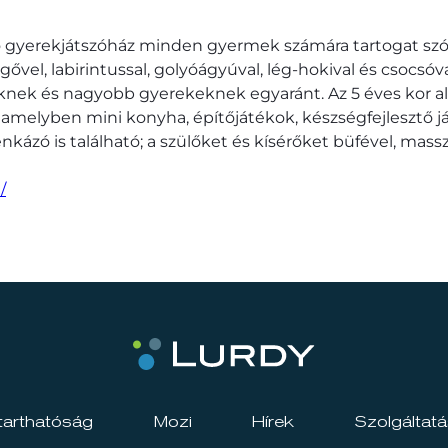
tó gyerekjátszóház minden gyermek számára tartogat sz
ővel, labirintussal, golyóágyúval, lég-hokival és csocsóval
iknek és nagyobb gyerekeknek egyaránt. Az 5 éves kor al
, amelyben mini konyha, építőjátékok, készségfejlesztő j
ázó is található; a szülőket és kísérőket büfével, mass
/
tarthatóság
Mozi
Hírek
Szolgáltat