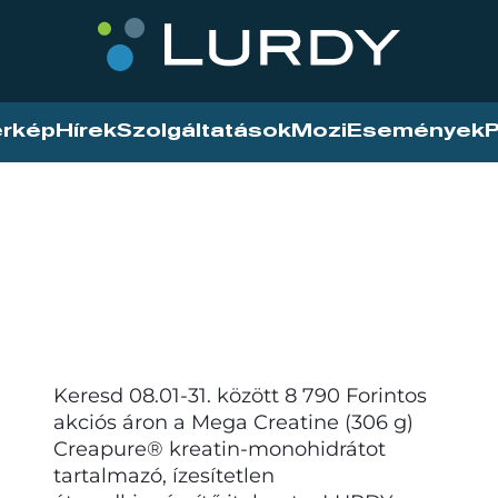
érkép
Hírek
Szolgáltatások
Mozi
Események
P
Keresd 08.01-31. között 8 790 Forintos
akciós áron a Mega Creatine (306 g)
Creapure® kreatin-monohidrátot
tartalmazó, ízesítetlen