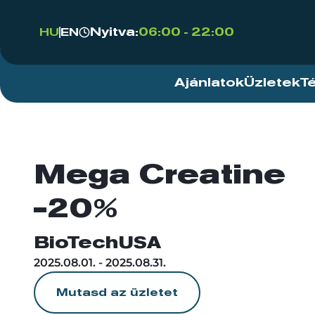
Nyitva:
06:00 - 22:00
HU
EN
Ajánlatok
Üzletek
T
Mega Creatine
-20%
BioTechUSA
2025.08.01. - 2025.08.31.
Mutasd az üzletet