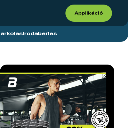
Applikáció
arkolás
Irodabérlés