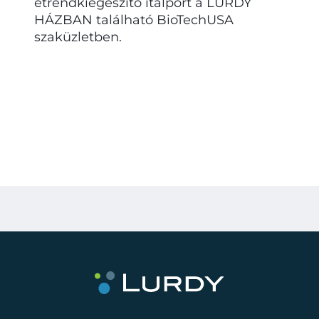
étrendkiegészítő italport a LURDY
HÁZBAN található BioTechUSA
szaküzletben.