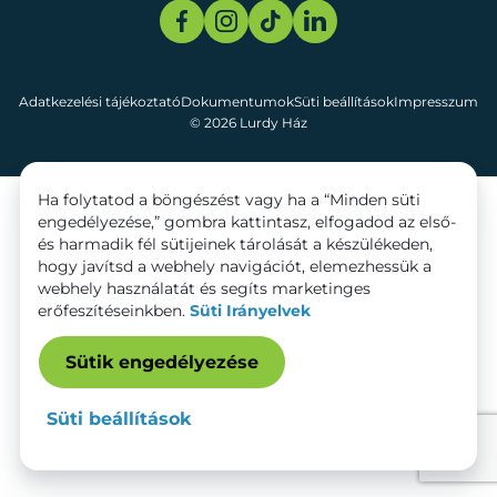
Adatkezelési tájékoztató
Dokumentumok
Süti beállítások
Impresszum
© 2026 Lurdy Ház
Ha folytatod a böngészést vagy ha a “Minden süti
engedélyezése,” gombra kattintasz, elfogadod az első-
és harmadik fél sütijeinek tárolását a készülékeden,
hogy javítsd a webhely navigációt, elemezhessük a
webhely használatát és segíts marketinges
erőfeszítéseinkben.
Süti Irányelvek
Sütik engedélyezése
Süti beállítások