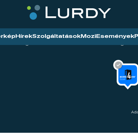
érkép
Hírek
Szolgáltatások
Mozi
Események
P
tarthatóság
Mozi
Hírek
Szolgáltat
Ada