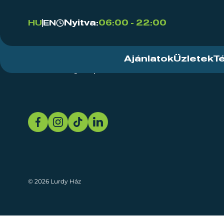
Nyitva:
06:00 - 22:00
HU
EN
Ajánlatok
Üzletek
T
Rendezvényközpont
Rólunk
Fenn
© 2026 Lurdy Ház