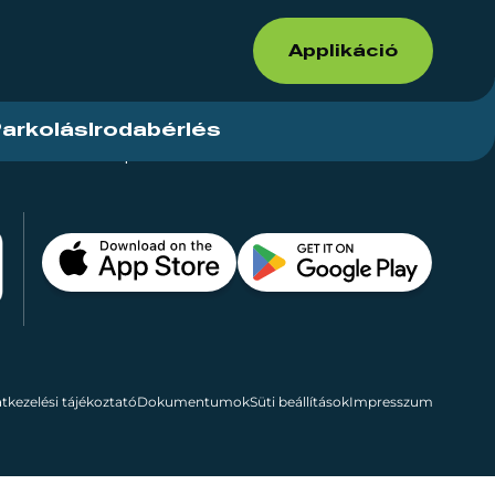
Applikáció
arkolás
Irodabérlés
ások
Kapcsolat
Bérelhető területek
tkezelési tájékoztató
Dokumentumok
Süti beállítások
Impresszum