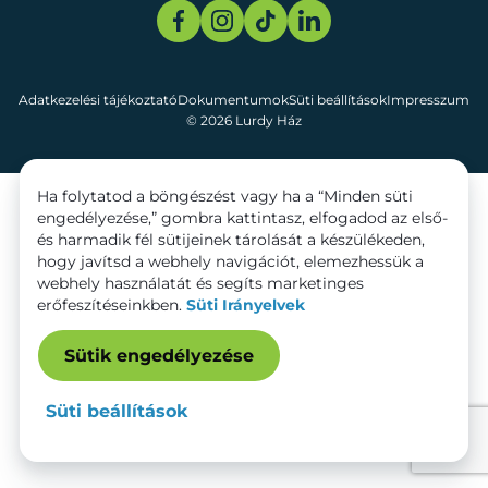
Adatkezelési tájékoztató
Dokumentumok
Süti beállítások
Impresszum
© 2026 Lurdy Ház
Ha folytatod a böngészést vagy ha a “Minden süti
engedélyezése,” gombra kattintasz, elfogadod az első-
és harmadik fél sütijeinek tárolását a készülékeden,
hogy javítsd a webhely navigációt, elemezhessük a
webhely használatát és segíts marketinges
erőfeszítéseinkben.
Süti Irányelvek
Sütik engedélyezése
Süti beállítások