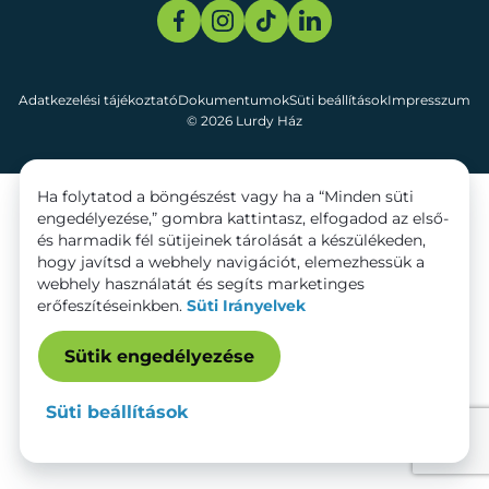
Adatkezelési tájékoztató
Dokumentumok
Süti beállítások
Impresszum
© 2026 Lurdy Ház
Ha folytatod a böngészést vagy ha a “Minden süti
engedélyezése,” gombra kattintasz, elfogadod az első-
és harmadik fél sütijeinek tárolását a készülékeden,
hogy javítsd a webhely navigációt, elemezhessük a
webhely használatát és segíts marketinges
erőfeszítéseinkben.
Süti Irányelvek
Sütik engedélyezése
Süti beállítások