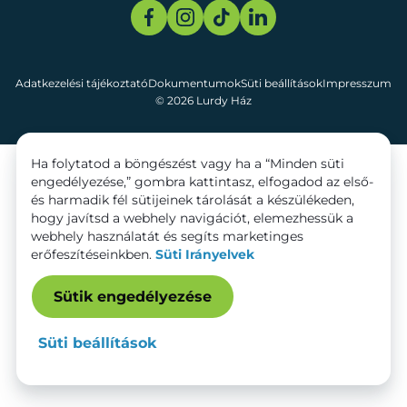
Adatkezelési tájékoztató
Dokumentumok
Süti beállítások
Impresszum
© 2026 Lurdy Ház
Ha folytatod a böngészést vagy ha a “Minden süti
engedélyezése,” gombra kattintasz, elfogadod az első-
és harmadik fél sütijeinek tárolását a készülékeden,
hogy javítsd a webhely navigációt, elemezhessük a
webhely használatát és segíts marketinges
erőfeszítéseinkben.
Süti Irányelvek
Sütik engedélyezése
Süti beállítások