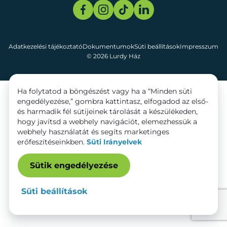
Adatkezelési tájékoztató
Dokumentumok
Süti beállítások
Impresszum
© 2026 Lurdy Ház
Ha folytatod a böngészést vagy ha a “Minden süti
engedélyezése,” gombra kattintasz, elfogadod az első-
és harmadik fél sütijeinek tárolását a készülékeden,
hogy javítsd a webhely navigációt, elemezhessük a
webhely használatát és segíts marketinges
erőfeszítéseinkben.
Süti Irányelvek
Sütik engedélyezése
Süti beállítások