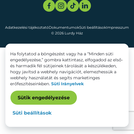
Adatkezelési tájékoztató
Dokumentumok
Süti beállítások
Impresszum
© 2026 Lurdy Ház
Ha folytatod a böngészést vagy ha a “Minden süti
engedélyezése,” gombra kattintasz, elfogadod az első-
és harmadik fél sütijeinek tárolását a készülékeden,
hogy javítsd a webhely navigációt, elemezhessük a
webhely használatát és segíts marketinges
erőfeszítéseinkben.
Süti Irányelvek
Sütik engedélyezése
Süti beállítások