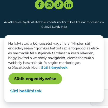
Adatkezelési tájékoztató
Dokumentumok
Süti beállítások
Impresszum
© 2026 Lurdy Ház
Ha folytatod a böngészést vagy ha a “Minden süti
engedélyezése,” gombra kattintasz, elfogadod az első-
és harmadik fél sütijeinek tárolását a készülékeden,
hogy javítsd a webhely navigációt, elemezhessük a
webhely használatát és segíts marketinges
erőfeszítéseinkben.
Süti Irányelvek
Sütik engedélyezése
Süti beállítások