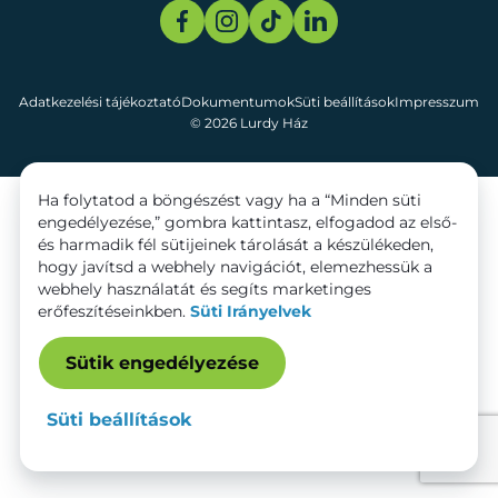
Adatkezelési tájékoztató
Dokumentumok
Süti beállítások
Impresszum
© 2026 Lurdy Ház
Ha folytatod a böngészést vagy ha a “Minden süti
engedélyezése,” gombra kattintasz, elfogadod az első-
és harmadik fél sütijeinek tárolását a készülékeden,
hogy javítsd a webhely navigációt, elemezhessük a
webhely használatát és segíts marketinges
erőfeszítéseinkben.
Süti Irányelvek
Sütik engedélyezése
Süti beállítások