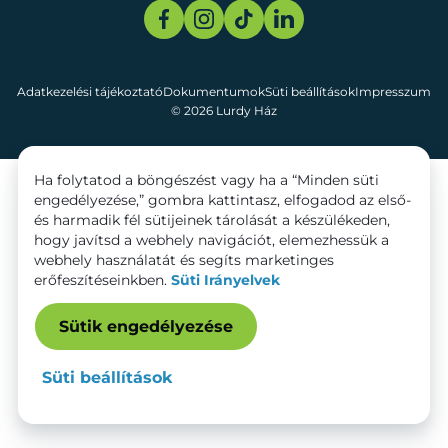
Adatkezelési tájékoztató
Dokumentumok
Süti beállítások
Impresszum
© 2026 Lurdy Ház
Ha folytatod a böngészést vagy ha a “Minden süti
engedélyezése,” gombra kattintasz, elfogadod az első-
és harmadik fél sütijeinek tárolását a készülékeden,
hogy javítsd a webhely navigációt, elemezhessük a
webhely használatát és segíts marketinges
erőfeszítéseinkben.
Süti Irányelvek
Sütik engedélyezése
Süti beállítások