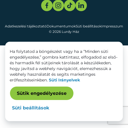
Adatkezelési tájékoztató
Dokumentumok
Süti beállítások
Impresszum
© 2026 Lurdy Ház
Ha folytatod a böngészést vagy ha a “Minden süti
engedélyezése,” gombra kattintasz, elfogadod az első-
és harmadik fél sütijeinek tárolását a készülékeden,
hogy javítsd a webhely navigációt, elemezhessük a
webhely használatát és segíts marketinges
erőfeszítéseinkben.
Süti Irányelvek
Sütik engedélyezése
Süti beállítások