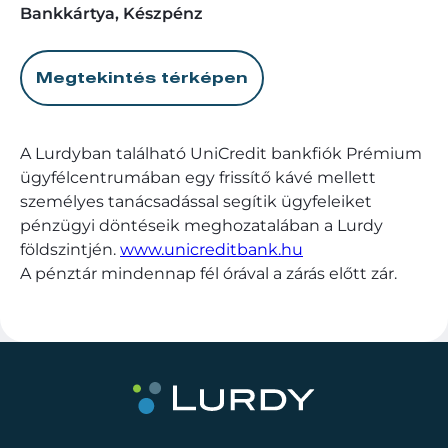
Bankkártya, Készpénz
Megtekintés térképen
A Lurdyban található UniCredit bankfiók Prémium
ügyfélcentrumában egy frissítő kávé mellett
személyes tanácsadással segítik ügyfeleiket
pénzügyi döntéseik meghozatalában a Lurdy
földszintjén.
www.unicreditbank.hu
A pénztár mindennap fél órával a zárás előtt zár.