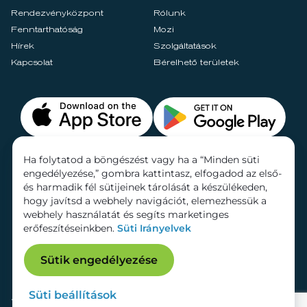
Rendezvényközpont
Rólunk
Fenntarthatóság
Mozi
Hírek
Szolgáltatások
Kapcsolat
Bérelhető területek
Ha folytatod a böngészést vagy ha a “Minden süti
engedélyezése,” gombra kattintasz, elfogadod az első-
és harmadik fél sütijeinek tárolását a készülékeden,
hogy javítsd a webhely navigációt, elemezhessük a
webhely használatát és segíts marketinges
erőfeszítéseinkben.
Süti Irányelvek
Sütik engedélyezése
Süti beállítások
Adatkezelési tájékoztató
Dokumentumok
Süti beállítások
Impresszum