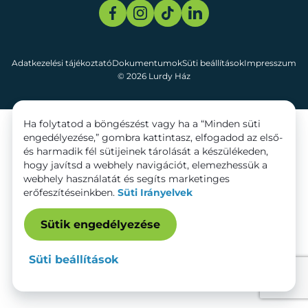
Adatkezelési tájékoztató
Dokumentumok
Süti beállítások
Impresszum
© 2026 Lurdy Ház
Ha folytatod a böngészést vagy ha a “Minden süti
engedélyezése,” gombra kattintasz, elfogadod az első-
és harmadik fél sütijeinek tárolását a készülékeden,
hogy javítsd a webhely navigációt, elemezhessük a
webhely használatát és segíts marketinges
erőfeszítéseinkben.
Süti Irányelvek
Sütik engedélyezése
Süti beállítások