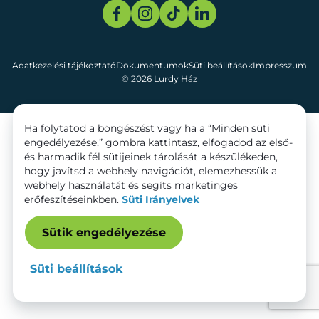
Adatkezelési tájékoztató
Dokumentumok
Süti beállítások
Impresszum
© 2026 Lurdy Ház
Ha folytatod a böngészést vagy ha a “Minden süti
engedélyezése,” gombra kattintasz, elfogadod az első-
és harmadik fél sütijeinek tárolását a készülékeden,
hogy javítsd a webhely navigációt, elemezhessük a
webhely használatát és segíts marketinges
erőfeszítéseinkben.
Süti Irányelvek
Sütik engedélyezése
Süti beállítások