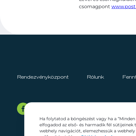
csomagpont
www.post
Rendezvényközpont
Rólunk
Fenn
Ha folytatod a böngészést vagy ha a “Minden 
elfogadod az első- és harmadik fél sütijeinek 
webhely navigációt, elemezhessük a webhely 