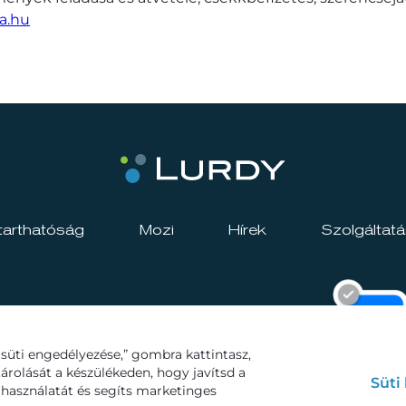
a.hu
tarthatóság
Mozi
Hírek
Szolgáltat
süti engedélyezése,” gombra kattintasz,
tárolását a készülékeden, hogy javítsd a
Süti
használatát és segíts marketinges