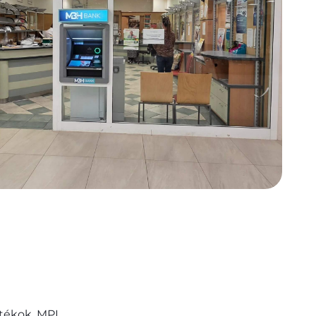
átékok. MPL