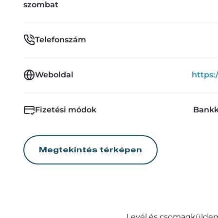
szombat
Telefonszám
Weboldal
https:
Fizetési módok
Bankk
Megtekintés térképen
Levél és csomagküldemé