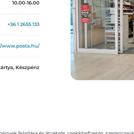
10.00-16.00
+36 1 2655 133
//www.posta.hu/
ártya, Készpénz
nyek feladása és átvétele, csekkbefizetés, szerencsej