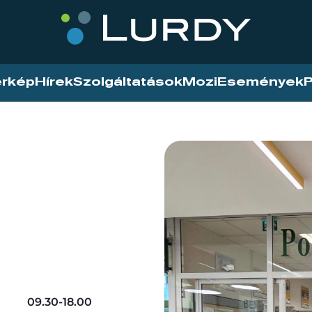
érkép
Hírek
Szolgáltatások
Mozi
Események
P
09.30-18.00