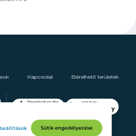
ások
Kapcsolat
Bérelhető területek
Sütik engedélyezése
 beállítások