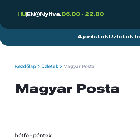
Nyitva:
06:00 - 22:00
HU
EN
Ajánlatok
Üzletek
T
Kezdőlap
Üzletek
Magyar Posta
Magyar Posta
hétfő - péntek