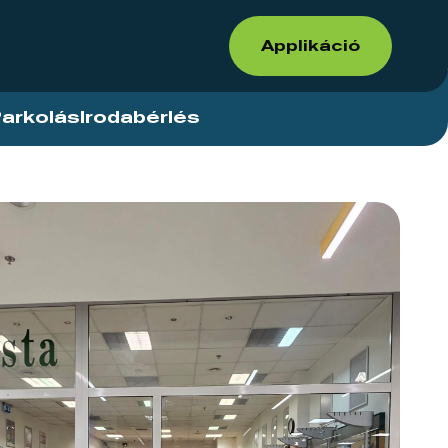
Applikáció
arkolás
Irodabérlés