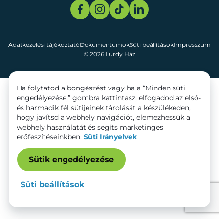
Adatkezelési tájékoztató
Dokumentumok
Süti beállítások
Impresszum
© 2026 Lurdy Ház
Ha folytatod a böngészést vagy ha a “Minden süti
engedélyezése,” gombra kattintasz, elfogadod az első-
és harmadik fél sütijeinek tárolását a készülékeden,
hogy javítsd a webhely navigációt, elemezhessük a
webhely használatát és segíts marketinges
erőfeszítéseinkben.
Süti Irányelvek
Sütik engedélyezése
Süti beállítások