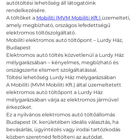
autótöltési lehetőség áll látogatóink
rendelkezésére.
A töltőket a
Mobiliti (MVM Mobiliti Kft.)
üzemelteti,
amely megbízható, országos lefedettségű
elektromos töltőszolgáltató.
Mobiliti elektromos autó töltőpont – Lurdy Ház,
Budapest
Elektromos autó töltés közvetlenül a Lurdy Ház
mélygarázsában – kényelmes, megbízható és
országszerte elismert szolgáltatással.
Töltési lehetőség Lurdy Ház mélygarázsában
A Mobiliti (MVM Mobiliti Kft.) által üzemeltetett
elektromos autó töltőpont a Lurdy Ház
mélygarázsában várja az elektromos járművel
érkezőket.
Ez a nyilvános elektromos autó töltőállomás
Budapest IX. kerületében ideális választás, ha
bevásárlás, ügyintézés vagy irodai tartózkodás
közben szeretnéd feltölteni az autódat.