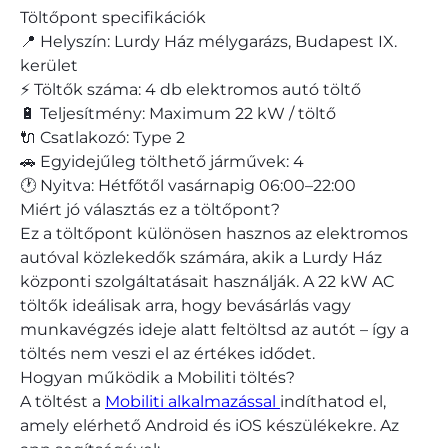
Töltőpont specifikációk
📍 Helyszín: Lurdy Ház mélygarázs, Budapest IX.
kerület
⚡ Töltők száma: 4 db elektromos autó töltő
🔋 Teljesítmény: Maximum 22 kW / töltő
🔌 Csatlakozó: Type 2
🚗 Egyidejűleg tölthető járművek: 4
🕐 Nyitva: Hétfőtől vasárnapig 06:00–22:00
Miért jó választás ez a töltőpont?
Ez a töltőpont különösen hasznos az elektromos
autóval közlekedők számára, akik a Lurdy Ház
központi szolgáltatásait használják. A 22 kW AC
töltők ideálisak arra, hogy bevásárlás vagy
munkavégzés ideje alatt feltöltsd az autót – így a
töltés nem veszi el az értékes idődet.
Hogyan működik a Mobiliti töltés?
A töltést a
Mobiliti alkalmazással
indíthatod el,
amely elérhető Android és iOS készülékekre. Az