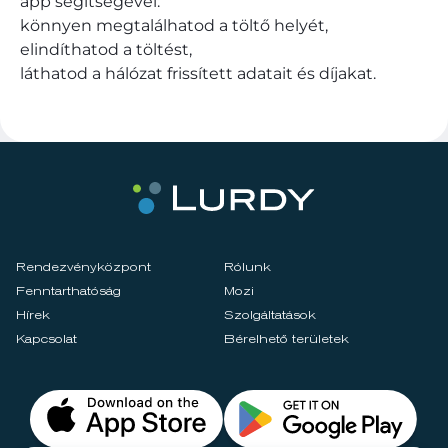
app segítségével:
könnyen megtalálhatod a töltő helyét,
elindíthatod a töltést,
láthatod a hálózat frissített adatait és díjakat.
Rendezvényközpont
Rólunk
Fenntarthatóság
Mozi
Hírek
Szolgáltatások
Kapcsolat
Bérelhető területek